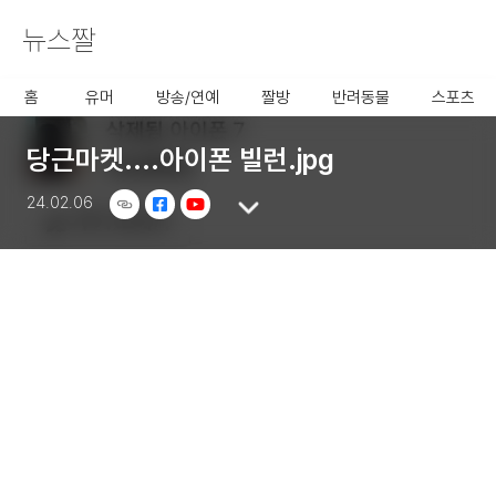
뉴스짤
사용할 공유 링크를 선택 해 주
세요.
홈
유머
방송/연예
짤방
반려동물
스포츠
당근마켓....아이폰 빌런.jpg
24.02.06